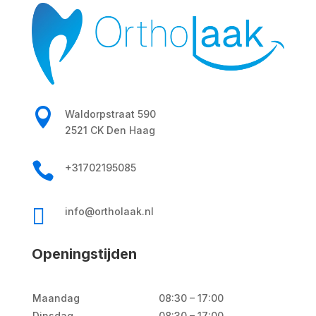

Waldorpstraat 590
2521 CK Den Haag

+31702195085

info@ortholaak.nl
Openingstijden
Maandag
08:30 – 17:00
Dinsdag
08:30 – 17:00