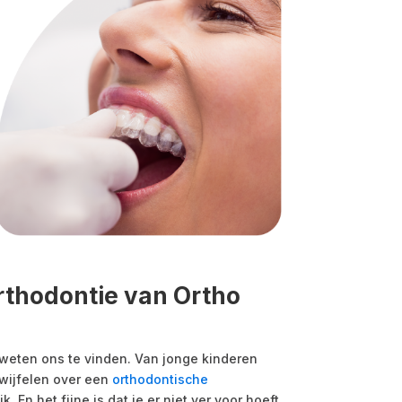
rthodontie van Ortho
eten ons te vinden. Van jonge kinderen
twijfelen over een
orthodontische
jk. En het fijne is dat je er niet ver voor hoeft