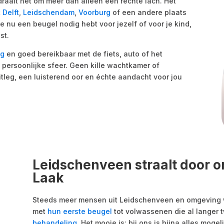
draait het om meer dan alleen een rechte lach. Het
t
Delft
,
Leidschendam
,
Voorburg
of een andere plaats
je nu een beugel nodig hebt voor jezelf of voor je kind,
st.
ag
en goed bereikbaar met de fiets, auto of het
 persoonlijke sfeer. Geen kille wachtkamer of
itleg, een luisterend oor en échte aandacht voor jou
Leidschenveen straalt door o
Laak
Steeds meer mensen uit Leidschenveen en omgeving w
met
hun eerste beugel
tot volwassenen die al langer 
behandeling
. Het mooie is: bij ons is bijna alles mogeli