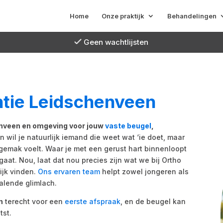
Home
Onze praktijk
Behandelingen
Geen wachtlijsten
tie Leidschenveen
enveen en omgeving voor jouw
vaste beugel
,
 wil je natuurlijk iemand die weet wat ‘ie doet, maar
 gemak voelt. Waar je met een gerust hart binnenloopt
aat. Nou, laat dat nou precies zijn wat we bij Ortho
ijk vinden.
Ons ervaren team
helpt zowel jongeren als
alende glimlach.
n
terecht voor een
eerste afspraak
, en de beugel kan
tst.